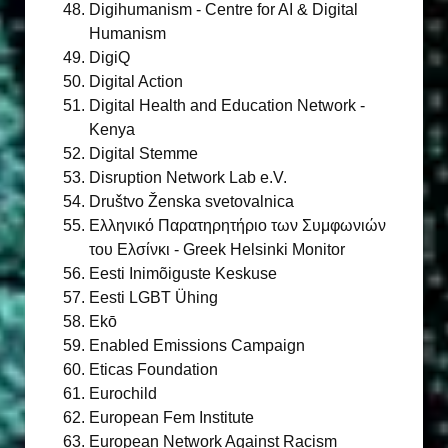
Digihumanism - Centre for AI & Digital
Humanism
DigiQ
Digital Action
Digital Health and Education Network -
Kenya
Digital Stemme
Disruption Network Lab e.V.
Društvo Ženska svetovalnica
Ελληνικό Παρατηρητήριο των Συμφωνιών
του Ελσίνκι - Greek Helsinki Monitor
Eesti Inimõiguste Keskuse
Eesti LGBT Ühing
Ekō
Enabled Emissions Campaign
Eticas Foundation
Eurochild
European Fem Institute
European Network Against Racism