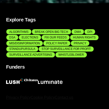
Explore Tags
ALGORITHMS
BREAK OPEN BIG TECH
DMA
DPI
DSA
ELECTIONS
FIX OUR FEEDS
HUMAN RIGHTS
MIS/DISINFORMATION
POLICY PAPER
PRIVACY
STANDUPURSULA
STOP SURVEILLANCE FOR PROFIT
SURVEILLANCE ADVERTISING
WHISTLEBLOWER
Funders
Privacy Policy
Cookie Policy
Contact us