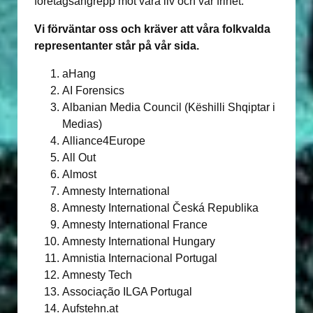
företagsangrepp mot våra liv och vår frihet.
Vi förväntar oss och kräver att våra folkvalda
representanter står på vår sida.
aHang
AI Forensics
Albanian Media Council (Këshilli Shqiptar i
Medias)
Alliance4Europe
All Out
Almost
Amnesty International
Amnesty International Česká Republika
Amnesty International France
Amnesty International Hungary
Amnistia Internacional Portugal
Amnesty Tech
Associação ILGA Portugal
Aufstehn.at