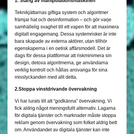
1. Stäng av manipulationsmaskinen
Teknikjättarnas giftiga system och algoritmer
främjar hat och desinformation – och gör varje
samhällelig svaghet till ett vapen för att maximera
digitalt engagemang. Dessa systemrisker är inte
bara skapade av externa aktörer, utan tillhör
egenskaperna i en oetisk affärsmodell. Det är
dags för dessa plattformar att riskminimera sin
design, detoxa algoritmerna, ge användarna
verklig kontroll och hållas ansvariga för sina
misslyckanden med allt detta.
2.Stoppa vinstdrivande övervakning
Vi har lurats till att “godkänna” övervakning. Vi
fick aldrig något meningsfullt alternativ. Lagarna
för digitala tjänster och marknader måste stoppa
reklam genom övervakning som folket aldrig bett
om. Användandet av digitala tjänster kan inte